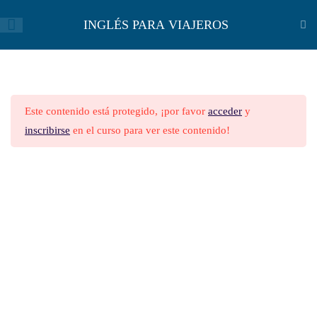
INGLÉS PARA VIAJEROS
INGLÉS PARA VIAJEROS
26
Este contenido está protegido, ¡por favor
acceder
y
A TRIP TO UGANDA
inscribirse
en el curso para ver este contenido!
A TRIP TO UGANDA-ETAPA 3
EJERCICIOS
12 preguntas
10 minutos
THE CITY LOVE
Follow Us On Social Media
THE CITY LOVE-ACTIVDAD 1
8 preguntas
10 minutos