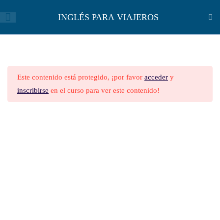
INGLÉS PARA VIAJEROS
INGLÉS PARA VIAJEROS
26
Este contenido está protegido, ¡por favor
acceder
y
A TRIP TO UGANDA
inscribirse
en el curso para ver este contenido!
A TRIP TO UGANDA-ETAPA 3
EJERCICIOS
12 preguntas
10 minutos
THE CITY LOVE
Follow Us On Social Media
THE CITY LOVE-ACTIVDAD 1
8 preguntas
10 minutos